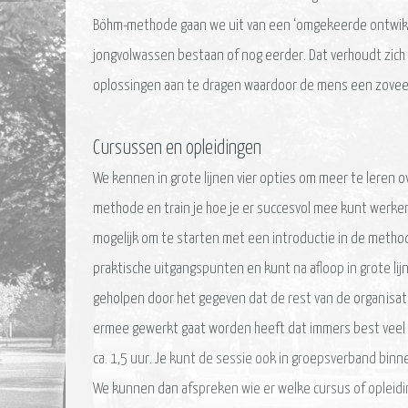
Böhm-methode gaan we uit van een ‘omgekeerde ontwikkel
jongvolwassen bestaan of nog eerder. Dat verhoudt zich 
oplossingen aan te dragen waardoor de mens een zoveel 
Cursussen en opleidingen
We kennen in grote lijnen vier opties om meer te leren ov
methode en train je hoe je er succesvol mee kunt werken
mogelijk om te starten met een introductie in de method
praktische uitgangspunten en kunt na afloop in grote l
geholpen door het gegeven dat de rest van de organisat
ermee gewerkt gaat worden heeft dat immers best veel im
ca. 1,5 uur. Je kunt de sessie ook in groepsverband binne
We kunnen dan afspreken wie er welke cursus of opleiding 