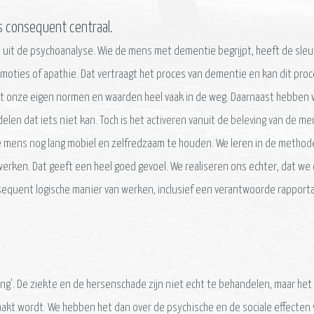
 consequent centraal.
 uit de psychoanalyse. Wie de mens met dementie begrijpt, heeft de sle
emoties of apathie. Dat vertraagt het proces van dementie en kan dit pro
met onze eigen normen en waarden heel vaak in de weg. Daarnaast hebben w
en dat iets niet kan. Toch is het activeren vanuit de beleving van de men
de mens nog lang mobiel en zelfredzaam te houden. We leren in de meth
 werken. Dat geeft een heel goed gevoel. We realiseren ons echter, dat 
sequent logische manier van werken, inclusief een verantwoorde rapport
g’. De ziekte en de hersenschade zijn niet echt te behandelen, maar het we
akt wordt. We hebben het dan over de psychische en de sociale effecten 