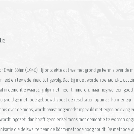
tie
r Erwin Böhm (1940). Hij ontdekte dat we met grondige kennis over de me
mheid en tevredenheid tot gevolg. Daarbij moet worden benadrukt, dat zi
l in dementie waarschijnlijk niet meer timmeren, maar nog wel een goed
zorgvuldige methode gebouwd, zodat de resultaten optimaal kunnen zijn. Di
nnis over de mens, wordt haast ongemerkt ingevuld met eigen beleving en
ig wordt ingezet, dan hoeft geen enkel mens met dementie te worden opg
nisatie die de kwaliteit van de Böhm-methode hoog houdt. De methode wor