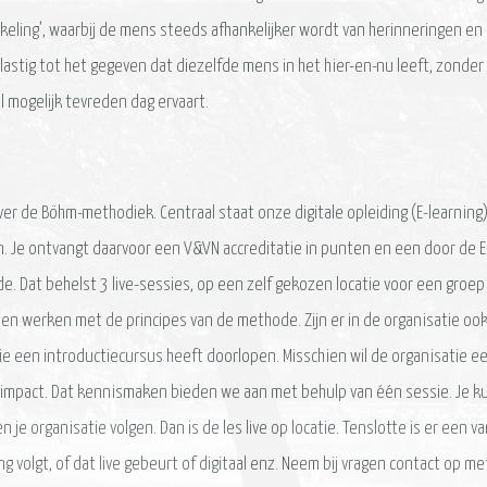
ing’, waarbij de mens steeds afhankelijker wordt van herinneringen en e
lastig tot het gegeven dat diezelfde mens in het hier-en-nu leeft, zonde
mogelijk tevreden dag ervaart.
er de Böhm-methodiek. Centraal staat onze digitale opleiding (E-learning) 
. Je ontvangt daarvoor een V&VN accreditatie in punten en een door de E
e. Dat behelst 3 live-sessies, op een zelf gekozen locatie voor een groep
ijnen werken met de principes van de methode. Zijn er in de organisatie
ie een introductiecursus heeft doorlopen. Misschien wil de organisatie 
pact. Dat kennismaken bieden we aan met behulp van één sessie. Je kunt 
n je organisatie volgen. Dan is de les live op locatie. Tenslotte is er een
volgt, of dat live gebeurt of digitaal enz. Neem bij vragen contact op met