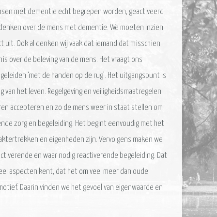
mensen met dementie echt begrepen worden, geactiveerd
 denken over de mens met dementie. We moeten inzien
ct uit. Ook al denken wij vaak dat iemand dat misschien
is over de beleving van de mens. Het vraagt ons
begeleiden ‘met de handen op de rug’. Het uitgangspunt is
g van het leven. Regelgeving en veiligheidsmaatregelen
eren accepteren en zo de mens weer in staat stellen om
ende zorg en begeleiding. Het begint eenvoudig met het
karaktertrekken en eigenheden zijn. Vervolgens maken we
ctiverende en waar nodig reactiverende begeleiding. Dat
 veel aspecten kent, dat het om veel meer dan oude
motief. Daarin vinden we het gevoel van eigenwaarde en