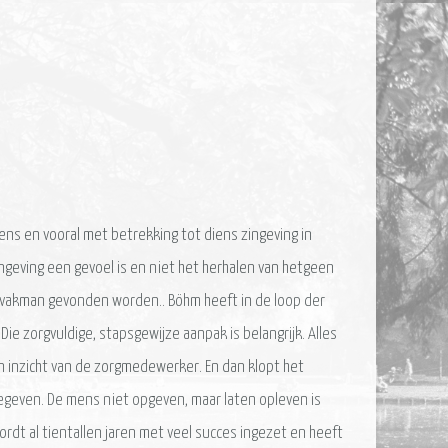
ns en vooral met betrekking tot diens zingeving in
ngeving een gevoel is en niet het herhalen van hetgeen
 vakman gevonden worden.. Böhm heeft in de loop der
e zorgvuldige, stapsgewijze aanpak is belangrijk. Alles
 inzicht van de zorgmedewerker. En dan klopt het
egeven. De mens niet opgeven, maar laten opleven is
dt al tientallen jaren met veel succes ingezet en heeft