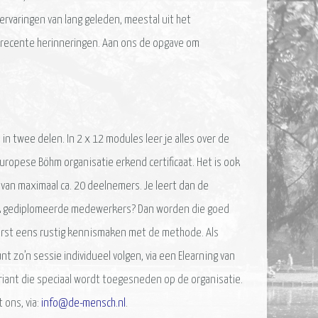
rvaringen van lang geleden, meestal uit het
r recente herinneringen. Aan ons de opgave om
in twee delen. In 2 x 12 modules leer je alles over de
uropese Böhm organisatie erkend certificaat. Het is ook
 van maximaal ca. 20 deelnemers. Je leert dan de
 ook gediplomeerde medewerkers? Dan worden die goed
eerst eens rustig kennismaken met de methode. Als
zo’n sessie individueel volgen, via een Elearning van
 variant die speciaal wordt toegesneden op de organisatie.
 ons, via:
info@de-mensch.nl
.