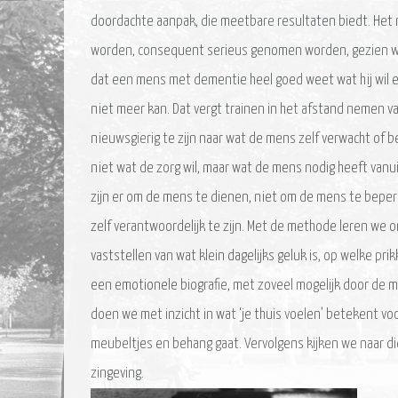
doordachte aanpak, die meetbare resultaten biedt. Het
worden, consequent serieus genomen worden, gezien wo
dat een mens met dementie heel goed weet wat hij wil en 
niet meer kan. Dat vergt trainen in het afstand nemen v
nieuwsgierig te zijn naar wat de mens zelf verwacht of b
niet wat de zorg wil, maar wat de mens nodig heeft vanu
zijn er om de mens te dienen, niet om de mens te beperk
zelf verantwoordelijk te zijn. Met de methode leren we
vaststellen van wat klein dagelijks geluk is, op welke p
een emotionele biografie, met zoveel mogelijk door de 
doen we met inzicht in wat ‘je thuis voelen’ betekent vo
meubeltjes en behang gaat. Vervolgens kijken we naar di
zingeving.