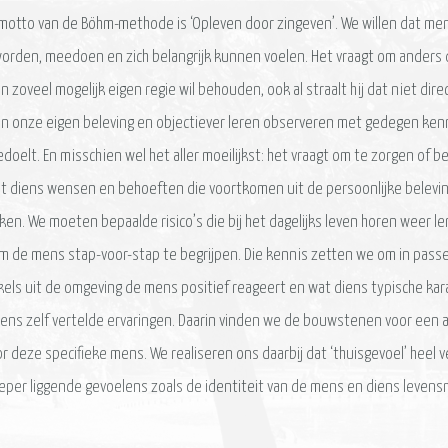
 motto van de Böhm-methode is ‘Opleven door zingeven’. We willen dat 
rden, meedoen en zich belangrijk kunnen voelen. Het vraagt om anders
zoveel mogelijk eigen regie wil behouden, ook al straalt hij dat niet dire
an onze eigen beleving en objectiever leren observeren met gedegen kenn
edoelt. En misschien wel het aller moeilijkst: het vraagt om te zorgen of 
it diens wensen en behoeften die voortkomen uit de persoonlijke belevin
en. We moeten bepaalde risico’s die bij het dagelijks leven horen weer l
 om de mens stap-voor-stap te begrijpen. Die kennis zetten we om in pass
rikkels uit de omgeving de mens positief reageert en wat diens typische 
mens zelf vertelde ervaringen. Daarin vinden we de bouwstenen voor een a
or deze specifieke mens. We realiseren ons daarbij dat ‘thuisgevoel’ heel
eper liggende gevoelens zoals de identiteit van de mens en diens levens