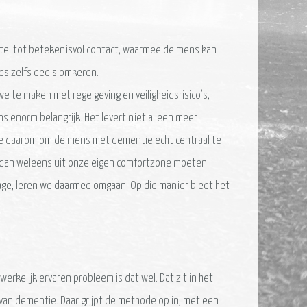
utel tot betekenisvol contact, waarmee de mens kan
ces zelfs deels omkeren.
e te maken met regelgeving en veiligheidsrisico’s,
s enorm belangrijk. Het levert niet alleen meer
ode daarom om de mens met dementie echt centraal te
we dan weleens uit onze eigen comfortzone moeten
age, leren we daarmee omgaan. Op die manier biedt het
rkelijk ervaren probleem is dat wel. Dat zit in het
van dementie. Daar grijpt de methode op in, met een