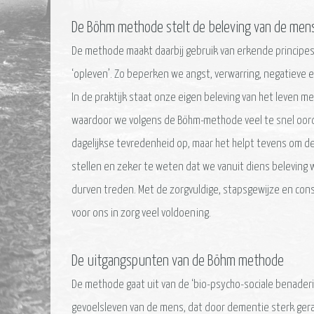
De Böhm methode stelt de beleving van de mens
De methode maakt daarbij gebruik van erkende principes
‘opleven’. Zo beperken we angst, verwarring, negatieve 
In de praktijk staat onze eigen beleving van het leven 
waardoor we volgens de Böhm-methode veel te snel oordel
dagelijkse tevredenheid op, maar het helpt tevens om 
stellen en zeker te weten dat we vanuit diens beleving
durven treden. Met de zorgvuldige, stapsgewijze en con
voor ons in zorg veel voldoening.
De uitgangspunten van de Böhm methode
De methode gaat uit van de ‘bio-psycho-sociale benaderin
gevoelsleven van de mens, dat door dementie sterk gera